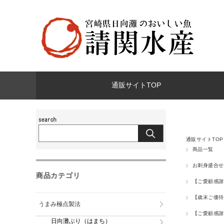
通販サイトTOP
通販サイトTOP
商品一覧
お刺身盛合せ
商品カテゴリ
【ご愛顧感謝
【歳末ご優待
うまみ極点製法
【ご愛顧感謝
日向灘ぶり（はまち）