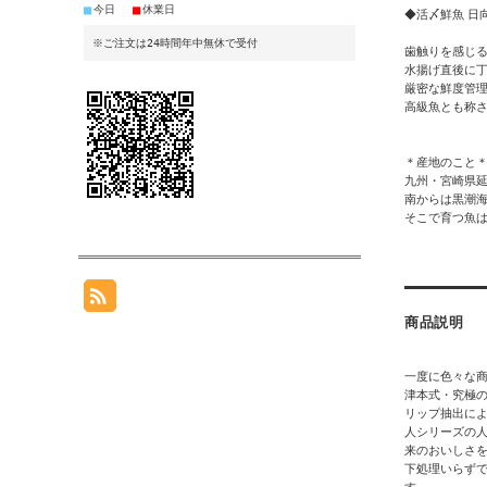
■
■
今日
休業日
◆活〆鮮魚 日
※ご注文は24時間年中無休で受付
歯触りを感じ
水揚げ直後に
厳密な鮮度管
高級魚とも称
＊産地のこと
九州・宮崎県
南からは黒潮
そこで育つ魚
商品説明
一度に色々な商
津本式・究極の
リップ抽出によ
人シリーズの
来のおいしさ
下処理いらず