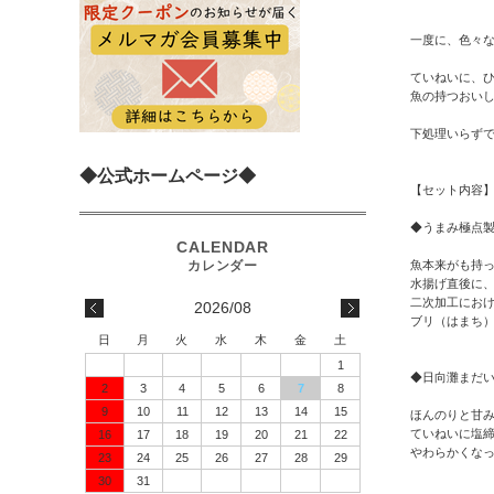
一度に、色々
ていねいに、
魚の持つおい
下処理いらず
◆公式ホームページ◆
【セット内容
◆うまみ極点製
魚本来がも持
水揚げ直後に
二次加工にお
2026/08
ブリ（はまち
日
月
火
水
木
金
土
1
◆日向灘まだい
2
3
4
5
6
7
8
9
10
11
12
13
14
15
ほんのりと甘
ていねいに塩
16
17
18
19
20
21
22
やわらかくな
23
24
25
26
27
28
29
30
31