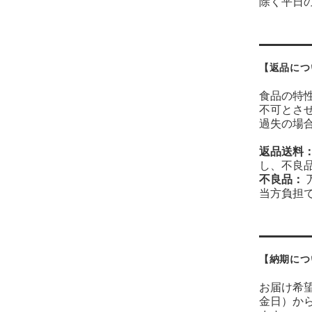
除く平日
【返品につ
食品の特
不可とさ
過失の場
返品送料
し、不良
不良品：
当方負担
【納期につ
お届け希
金日）か