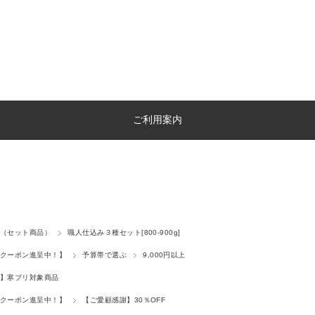
ご利用案内
（セット商品）
職人仕込み３種セット[800-900g]
クーポン進呈中！】
予算帯で選ぶ
9,000円以上
】寒ブリ対象商品
クーポン進呈中！】
【ご愛顧感謝】30％OFF