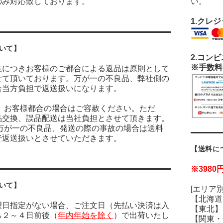
のみ対応致しております。
い。
1.クレ
いて】
2.
コンビ
※手数料
性につきお客様のご都合による返品は原則として
せて頂いております。万が一の不良品、弊社側の
合当方負担で返送扱いになります。
：
お客様都合の場合はご容赦ください。ただ
品交換、誤品配送は当社負担とさせて頂きます。
万が一の不良品、発送の際の事故の場合は送料
で返送扱いとさせていただきます。
【送料に
※398
いて】
[エリア別
【北海道
望日指定がない場合、ご注文日（先払い決済は入
【東北】1
ら２～４日前後（
年内年始を除く
）で出荷いたし
【関東・