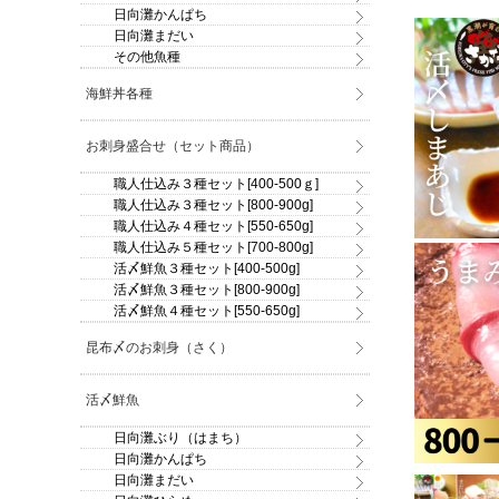
日向灘かんぱち
日向灘まだい
その他魚種
海鮮丼各種
お刺身盛合せ（セット商品）
職人仕込み３種セット[400-500ｇ]
職人仕込み３種セット[800-900g]
職人仕込み４種セット[550-650g]
職人仕込み５種セット[700-800g]
活〆鮮魚３種セット[400-500g]
活〆鮮魚３種セット[800-900g]
活〆鮮魚４種セット[550-650g]
昆布〆のお刺身（さく）
活〆鮮魚
日向灘ぶり（はまち）
日向灘かんぱち
日向灘まだい