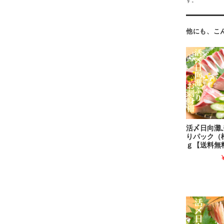
す。
他にも、こ
活〆日向灘
りパック（柵
ｇ【送料無