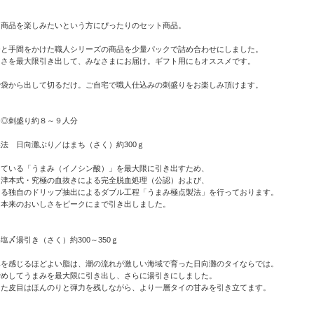
な商品を楽しみたいという方にぴったりのセット商品。
ひと手間をかけた職人シリーズの商品を少量パックで詰め合わせにしました。
しさを最大限引き出して、みなさまにお届け。ギフト用にもオススメです。
で袋から出して切るだけ。ご自宅で職人仕込みの刺盛りをお楽しみ頂けます。
】◎刺盛り約８～９人分
法 日向灘ぶり／はまち（さく）約300ｇ
っている「うまみ（イノシン酸）」を最大限に引き出すため、
、津本式・究極の血抜きによる完全脱血処理（公認）および、
ける独自のドリップ抽出によるダブル工程「うまみ極点製法」を行っております。
）本来のおいしさをピークにまで引き出しました。
塩〆湯引き（さく）約300～350ｇ
みを感じるほどよい脂は、潮の流れが激しい海域で育った日向灘のタイならでは。
締めしてうまみを最大限に引き出し、さらに湯引きにしました。
った皮目はほんのりと弾力を残しながら、より一層タイの甘みを引き立てます。