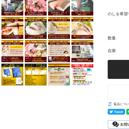
のしを希望
数量:
在庫:
返品につ