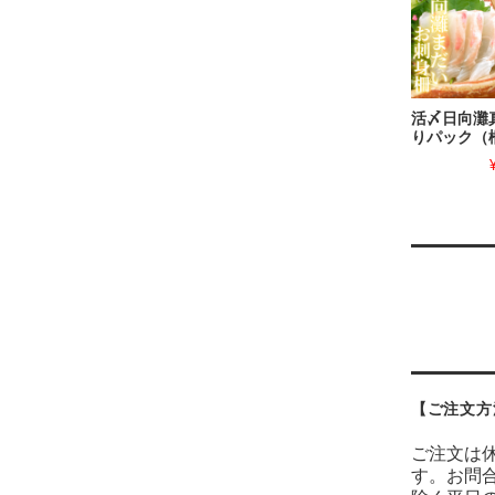
活〆日向灘
りパック（
【ご注文方
ご注文は休
す。お問