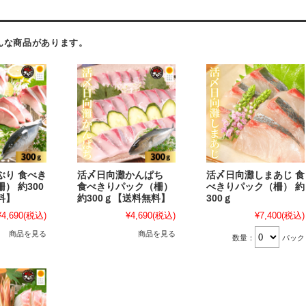
んな商品があります。
ぶり 食べき
活〆日向灘かんぱち
活〆日向灘しまあじ 食
） 約300
食べきりパック（柵）
べきりパック（柵） 約
料】
約300ｇ【送料無料】
300ｇ
¥4,690
(税込)
¥4,690
(税込)
¥7,400
(税込)
商品を見る
商品を見る
数量：
パック