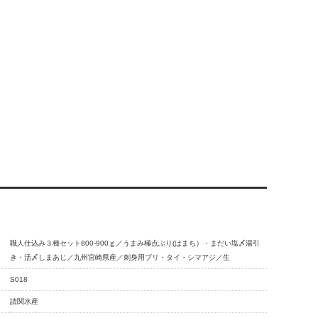
職人仕込み３種セット800-900ｇ／うまみ極点ぶり(はまち）・まだい塩〆湯引
き・活〆しまあじ／九州宮崎県産／刺身用ブリ・タイ・シマアジ／生
S018
請関水産