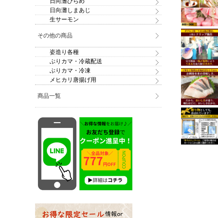
日向灘ひらめ
日向灘しまあじ
生サーモン
その他の商品
姿造り各種
ぶりカマ・冷蔵配送
ぶりカマ・冷凍
メヒカリ唐揚げ用
商品一覧