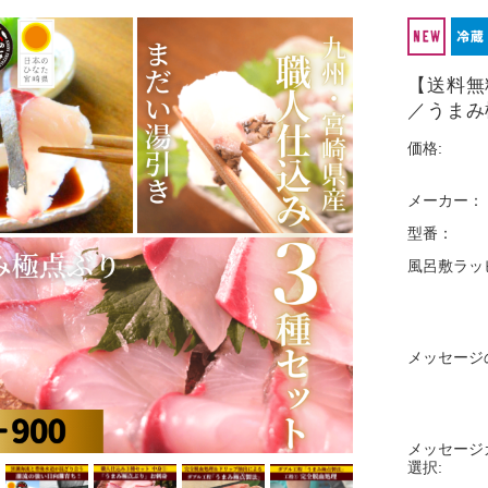
【送料無
／うまみ
価格:
メーカー：
型番：
風呂敷ラッ
メッセージ
メッセージ
選択: