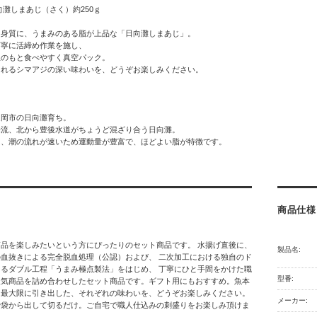
向灘しまあじ（さく）約250ｇ
る身質に、うまみのある脂が上品な「日向灘しまあじ」。
丁寧に活締め作業を施し、
理のもと食べやすく真空パック。
されるシマアジの深い味わいを、どうぞお楽しみください。
＊
延岡市の日向灘育ち。
海流、北から豊後水道がちょうど混ざり合う日向灘。
は、潮の流れが速いため運動量が豊富で、ほどよい脂が特徴です。
商品仕様
品を楽しみたいという方にぴったりのセット商品です。 水揚げ直後に、
製品名:
血抜きによる完全脱血処理（公認）および、 二次加工における独自のド
るダブル工程「うまみ極点製法」をはじめ、 丁寧にひと手間をかけた職
型番:
人気商品を詰め合わせしたセット商品です。ギフト用にもおすすめ。魚本
を最大限に引き出した、それぞれの味わいを、どうぞお楽しみください。
メーカー:
で袋から出して切るだけ。ご自宅で職人仕込みの刺盛りをお楽しみ頂けま