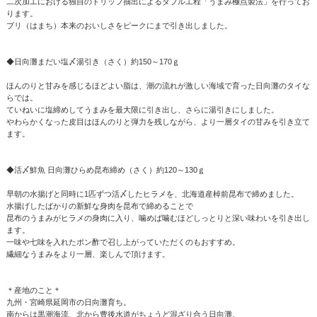
二次加工における独自のドリップ抽出によるダブル工程「うまみ極点製法」を行ってお
ります。
ブリ（はまち）本来のおいしさをピークにまで引き出しました。
◆日向灘まだい塩〆湯引き（さく）約150～170ｇ
ほんのりと甘みを感じるほどよい脂は、潮の流れが激しい海域で育った日向灘のタイな
らでは。
ていねいに塩締めしてうまみを最大限に引き出し、さらに湯引きにしました。
やわらかくなった皮目はほんのりと弾力を残しながら、より一層タイの甘みを引き立て
ます。
◆活〆鮮魚 日向灘ひらめ昆布締め（さく）約120～130ｇ
早朝の水揚げと同時に1匹ずつ活〆したヒラメを、北海道産棹前昆布で締めました。
水揚げしたばかりの新鮮な身肉を昆布で締めることで
昆布のうまみがヒラメの身肉に入り、噛めば噛むほどしっとりと深い味わいを引き出し
ます。
一味や七味を入れたポン酢で召し上がっていただくのもおすすめ。
繊細なうまみをより一層、楽しんで頂けます。
＊産地のこと＊
九州・宮崎県延岡市の日向灘育ち。
南からは黒潮海流、北から豊後水道がちょうど混ざり合う日向灘。