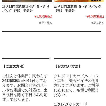
活〆日向灘真鯛湯引き 食べきり
活〆日向灘真鯛 食べきりパック
パック（柵） 半身分
（柵） 半身分
¥5,080
(税込)
¥4,090
(税込)
商品を見る
商品を見る
【ご注文方法】
【お支払い方法】
ご注文は休業日に関わらず
クレジットカード払、コン
24時間365日受け付けてお
ビニ払、楽天ペイ決済を用
ります。お問合せ等のメー
意してございます。ご希望
ルやお電話での対応は、土
にあわせて、各種ご利用く
日祝日を除く平日のみ対応
ださい。
致しております。
1.クレジットカード