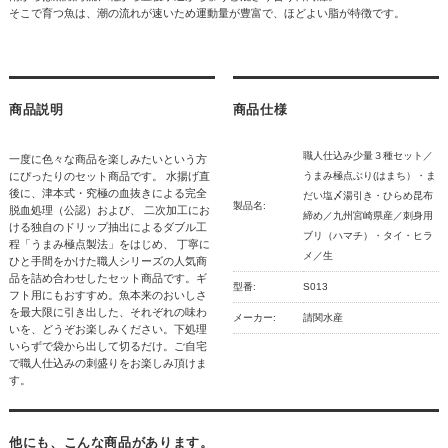
そこで育つ魚は、潮の流れが速いため運動量が豊富で、ほどよい脂が特徴です。
商品説明
商品仕様
職人仕込み少量３種セット／
一度に色々な商品を楽しみたいという方
にぴったりのセット商品です。 水揚げ直
うまみ極点ぶり(はまち）・ま
後に、津本式・究極の血抜きによる完全
だい塩〆湯引き・ひらめ昆布
製品名:
脱血処理（公認）および、 二次加工にお
締め／九州宮崎県産／刺身用
ける独自のドリップ抽出によるダブル工
ブリ（ハマチ）・タイ・ヒラ
程「うまみ極点製法」をはじめ、 丁寧に
メ／生
ひと手間をかけた職人シリーズの人気商
品を詰め合わせしたセット商品です。ギ
型番:
S013
フト用にもおすすめ。魚本来のおいしさ
を最大限に引き出した、それぞれの味わ
メーカー:
請関水産
いを、どうぞお楽しみください。下処理
いらずで袋から出して切るだけ。ご自宅
で職人仕込みの刺盛りをお楽しみ頂けま
す。
他にも、こんな商品があります。