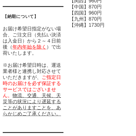
【関西】960円
【中国】870円
【四国】960円
【納期について】
【九州】870円
【沖縄】1730円
お届け希望日指定がない場
合、ご注文日（先払い決済
は入金日）から２～４日前
後（
年内年始を除く
）で出
荷いたします。
※お届け希望日時は、運送
業者様と連携し対応させて
いただきますが、
ご指定日
時のお届けを必ず保証する
サービスではございませ
ん。
物流、交通、天候、天
災等の状況により遅延する
ことがありますことを、あ
らかじめご了承ください。