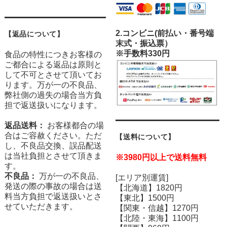
2.
コンビニ(前払い・番号端
【返品について】
末式・振込票）
※手数料330円
食品の特性につきお客様の
ご都合による返品は原則と
して不可とさせて頂いてお
ります。万が一の不良品、
弊社側の過失の場合当方負
担で返送扱いになります。
返品送料：
お客様都合の場
合はご容赦ください。ただ
【送料について】
し、不良品交換、誤品配送
は当社負担とさせて頂きま
※3980円以上で送料無料
す。
不良品：
万が一の不良品、
[エリア別運賃]
発送の際の事故の場合は送
【北海道】1820円
料当方負担で返送扱いとさ
【東北】1500円
せていただきます。
【関東・信越】1270円
【北陸・東海】1100円