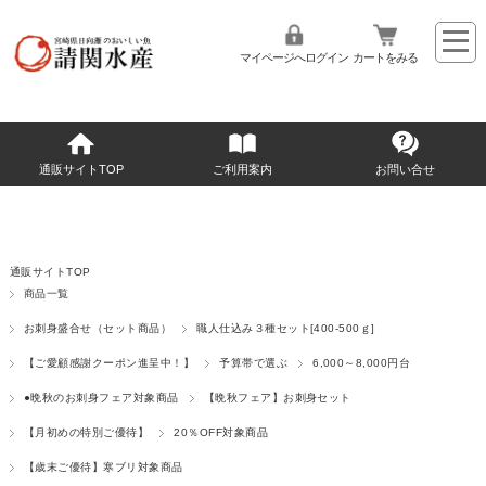
マイページへログイン
カートをみる
通販サイトTOP
ご利用案内
お問い合せ
通販サイトTOP
商品一覧
お刺身盛合せ（セット商品）
職人仕込み３種セット[400-500ｇ]
【ご愛顧感謝クーポン進呈中！】
予算帯で選ぶ
6,000～8,000円台
●晩秋のお刺身フェア対象商品
【晩秋フェア】お刺身セット
【月初めの特別ご優待】
20％OFF対象商品
【歳末ご優待】寒ブリ対象商品