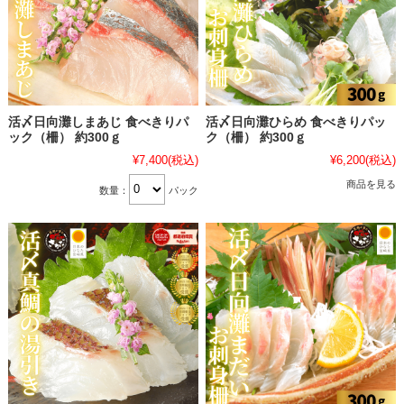
活〆日向灘しまあじ 食べきりパ
活〆日向灘ひらめ 食べきりパッ
ック（柵） 約300ｇ
ク（柵） 約300ｇ
¥7,400
(税込)
¥6,200
(税込)
商品を見る
数量：
パック