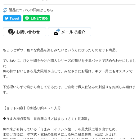
返品についての詳細はこちら
ちょっとずつ、色々な商品を楽しみたいという方にぴったりのセット商品。
ていねいに、ひと手間をかけた職人シリーズの商品を少量パックで詰め合わせにしまし
た。
魚の持つおいしさを最大限引き出して、みなさまにお届け。ギフト用にもオススメで
す。
下処理いらずで袋から出して切るだけ。ご自宅で職人仕込みの刺盛りをお楽しみ頂けま
す。
【セット内容】◎刺盛り約４～５人分
◆うまみ極点製法 日向灘ぶり／はまち（さく）約200ｇ
魚本来がも持っている「うまみ（イノシン酸）」を最大限に引き出すため、
水揚げ直後に、津本式・究極の血抜きによる完全脱血処理（公認）および、