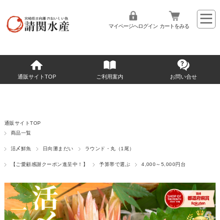
マイページへログイン
カートをみる
通販サイトTOP
ご利用案内
お問い合せ
通販サイトTOP
商品一覧
活〆鮮魚
日向灘まだい
ラウンド・丸（1尾）
【ご愛顧感謝クーポン進呈中！】
予算帯で選ぶ
4,000～5,000円台