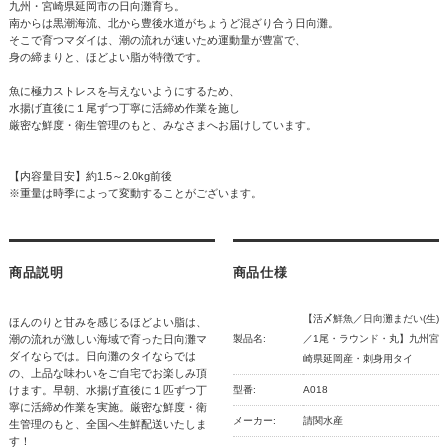
九州・宮崎県延岡市の日向灘育ち。
南からは黒潮海流、北から豊後水道がちょうど混ざり合う日向灘。
そこで育つマダイは、潮の流れが速いため運動量が豊富で、
身の締まりと、ほどよい脂が特徴です。
魚に極力ストレスを与えないようにするため、
水揚げ直後に１尾ずつ丁寧に活締め作業を施し
厳密な鮮度・衛生管理のもと、みなさまへお届けしています。
【内容量目安】約1.5～2.0kg前後
※重量は時季によって変動することがございます。
商品説明
商品仕様
【活〆鮮魚／日向灘まだい(生)
ほんのりと甘みを感じるほどよい脂は、
潮の流れが激しい海域で育った日向灘マ
製品名:
／1尾・ラウンド・丸】九州宮
ダイならでは。日向灘のタイならでは
崎県延岡産・刺身用タイ
の、上品な味わいをご自宅でお楽しみ頂
けます。早朝、水揚げ直後に１匹ずつ丁
型番:
A018
寧に活締め作業を実施。厳密な鮮度・衛
メーカー:
請関水産
生管理のもと、全国へ生鮮配送いたしま
す！