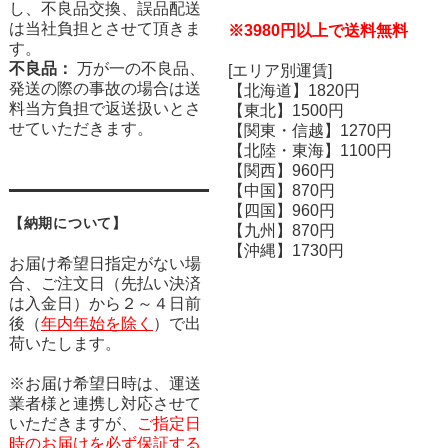
し、不良品交換、誤品配送
は当社負担とさせて頂きま
※3980円以上で送料無料
す。
不良品：
万が一の不良品、
[エリア別運賃]
発送の際の事故の場合は送
【北海道】1820円
料当方負担で返送扱いとさ
【東北】1500円
せていただきます。
【関東・信越】1270円
【北陸・東海】1100円
【関西】960円
【中国】870円
【四国】960円
【納期について】
【九州】870円
【沖縄】1730円
お届け希望日指定がない場
合、ご注文日（先払い決済
は入金日）から２～４日前
後（
年内年始を除く
）で出
荷いたします。
※お届け希望日時は、運送
業者様と連携し対応させて
いただきますが、
ご指定日
時のお届けを必ず保証する