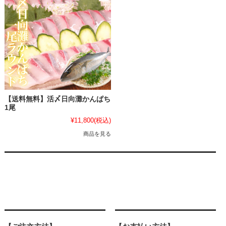
【送料無料】活〆日向灘かんぱち
1尾
¥11,800
(税込)
商品を見る