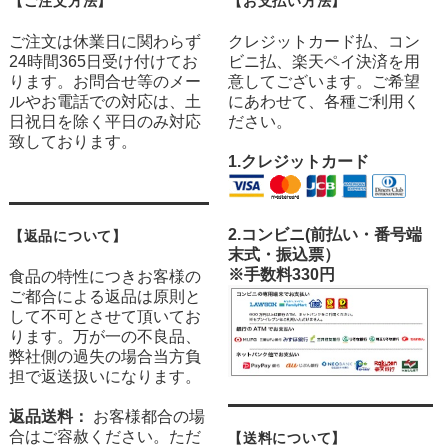
【ご注文方法】
【お支払い方法】
ご注文は休業日に関わらず
クレジットカード払、コン
24時間365日受け付けてお
ビニ払、楽天ペイ決済を用
ります。お問合せ等のメー
意してございます。ご希望
ルやお電話での対応は、土
にあわせて、各種ご利用く
日祝日を除く平日のみ対応
ださい。
致しております。
1.クレジットカード
2.
コンビニ(前払い・番号端
【返品について】
末式・振込票）
※手数料330円
食品の特性につきお客様の
ご都合による返品は原則と
して不可とさせて頂いてお
ります。万が一の不良品、
弊社側の過失の場合当方負
担で返送扱いになります。
返品送料：
お客様都合の場
合はご容赦ください。ただ
【送料について】