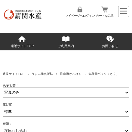
マイページへログイン
カートをみる
通販サイトTOP
ご利用案内
お問い合せ
通販サイトTOP
うまみ極点製法
日向灘かんぱち
大容量パック（さく）
表示切替：
並び順：
在庫：