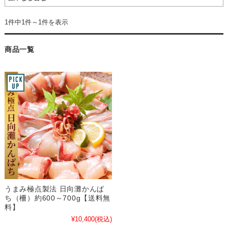
1件中1件～1件を表示
商品一覧
うまみ極点製法 日向灘かんぱ
ち（柵）約600～700g【送料無
料】
¥10,400
(税込)