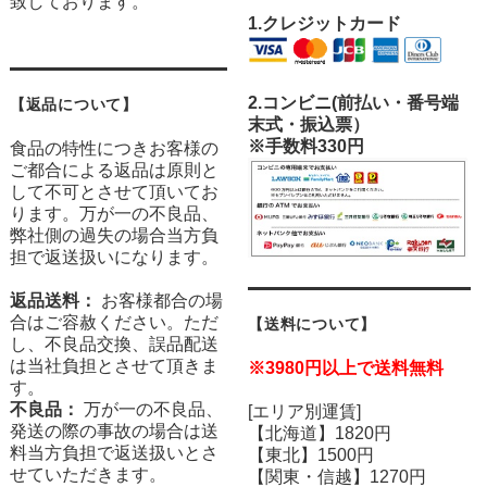
致しております。
1.クレジットカード
2.
コンビニ(前払い・番号端
【返品について】
末式・振込票）
※手数料330円
食品の特性につきお客様の
ご都合による返品は原則と
して不可とさせて頂いてお
ります。万が一の不良品、
弊社側の過失の場合当方負
担で返送扱いになります。
返品送料：
お客様都合の場
合はご容赦ください。ただ
【送料について】
し、不良品交換、誤品配送
は当社負担とさせて頂きま
※3980円以上で送料無料
す。
不良品：
万が一の不良品、
[エリア別運賃]
発送の際の事故の場合は送
【北海道】1820円
料当方負担で返送扱いとさ
【東北】1500円
せていただきます。
【関東・信越】1270円