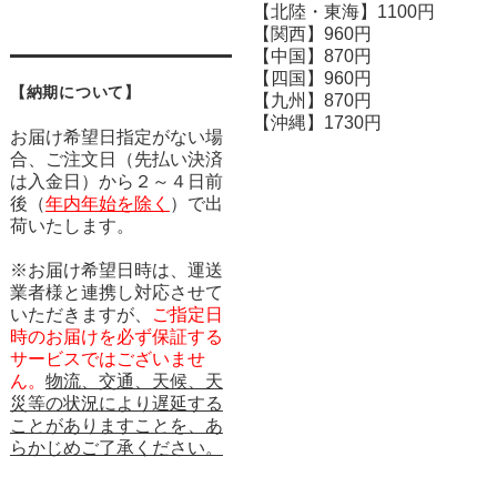
【北陸・東海】1100円
【関西】960円
【中国】870円
【四国】960円
【納期について】
【九州】870円
【沖縄】1730円
お届け希望日指定がない場
合、ご注文日（先払い決済
は入金日）から２～４日前
後（
年内年始を除く
）で出
荷いたします。
※お届け希望日時は、運送
業者様と連携し対応させて
いただきますが、
ご指定日
時のお届けを必ず保証する
サービスではございませ
ん。
物流、交通、天候、天
災等の状況により遅延する
ことがありますことを、あ
らかじめご了承ください。