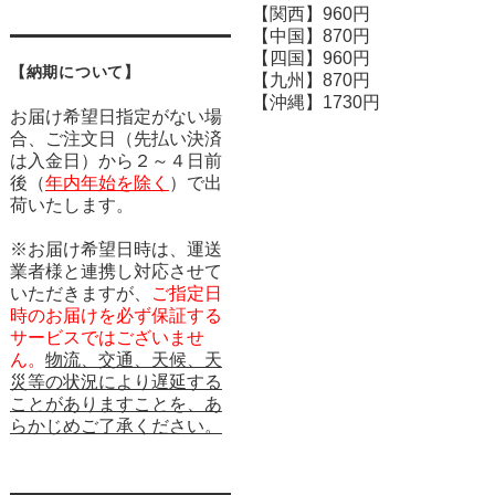
【関西】960円
【中国】870円
【四国】960円
【納期について】
【九州】870円
【沖縄】1730円
お届け希望日指定がない場
合、ご注文日（先払い決済
は入金日）から２～４日前
後（
年内年始を除く
）で出
荷いたします。
※お届け希望日時は、運送
業者様と連携し対応させて
いただきますが、
ご指定日
時のお届けを必ず保証する
サービスではございませ
ん。
物流、交通、天候、天
災等の状況により遅延する
ことがありますことを、あ
らかじめご了承ください。