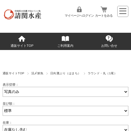
マイページへログイン
カートをみる
通販サイトTOP
ご利用案内
お問い合せ
通販サイトTOP
活〆鮮魚
日向灘ぶり（はまち）
ラウンド・丸（1尾）
表示切替：
並び順：
在庫：