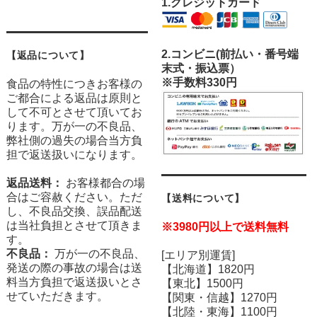
1.クレジットカード
2.
コンビニ(前払い・番号端
【返品について】
末式・振込票）
※手数料330円
食品の特性につきお客様の
ご都合による返品は原則と
して不可とさせて頂いてお
ります。万が一の不良品、
弊社側の過失の場合当方負
担で返送扱いになります。
返品送料：
お客様都合の場
合はご容赦ください。ただ
【送料について】
し、不良品交換、誤品配送
は当社負担とさせて頂きま
※3980円以上で送料無料
す。
不良品：
万が一の不良品、
[エリア別運賃]
発送の際の事故の場合は送
【北海道】1820円
料当方負担で返送扱いとさ
【東北】1500円
せていただきます。
【関東・信越】1270円
【北陸・東海】1100円