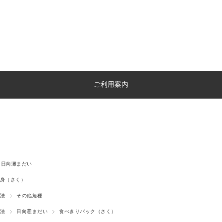
ご利用案内
日向灘まだい
身（さく）
法
その他魚種
法
日向灘まだい
食べきりパック（さく）