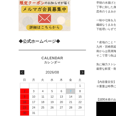
早朝の水揚げ
丁寧に卸した
昆布のうまみ
一味や七味を
繊細なうまみ
下処理いらず
◆公式ホームページ◆
＊産地のこと
九州・宮崎県
南からは黒潮
そこで育つ魚
魚に極力スト
厳密な鮮度・
2026/08
日
月
火
水
木
金
土
【内容量目安】約
1
※重量は時季
2
3
4
5
6
7
8
9
10
11
12
13
14
15
【請関水産のお
16
17
18
19
20
21
22
23
24
25
26
27
28
29
30
31