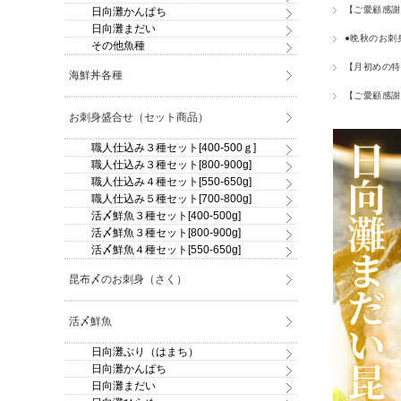
【ご愛顧感謝
日向灘かんぱち
日向灘まだい
●晩秋のお刺
その他魚種
【月初めの特
海鮮丼各種
【ご愛顧感謝
お刺身盛合せ（セット商品）
職人仕込み３種セット[400-500ｇ]
職人仕込み３種セット[800-900g]
職人仕込み４種セット[550-650g]
職人仕込み５種セット[700-800g]
活〆鮮魚３種セット[400-500g]
活〆鮮魚３種セット[800-900g]
活〆鮮魚４種セット[550-650g]
昆布〆のお刺身（さく）
活〆鮮魚
日向灘ぶり（はまち）
日向灘かんぱち
日向灘まだい