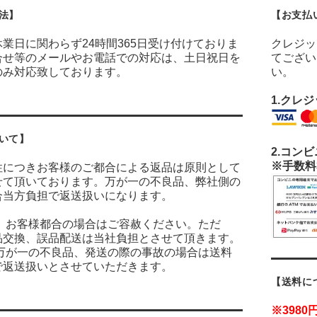
法】
【お支払
業日に関わらず24時間365日受け付けておりま
クレジッ
合せ等のメールやお電話での対応は、土日祝日を
てござい
のみ対応致しております。
い。
1.クレ
いて】
2.
コンビ
※手数料
性につきお客様のご都合による返品は原則として
せて頂いております。万が一の不良品、弊社側の
合当方負担で返送扱いになります。
：
お客様都合の場合はご容赦ください。ただ
品交換、誤品配送は当社負担とさせて頂きます。
万が一の不良品、発送の際の事故の場合は送料
で返送扱いとさせていただきます。
【送料に
※398