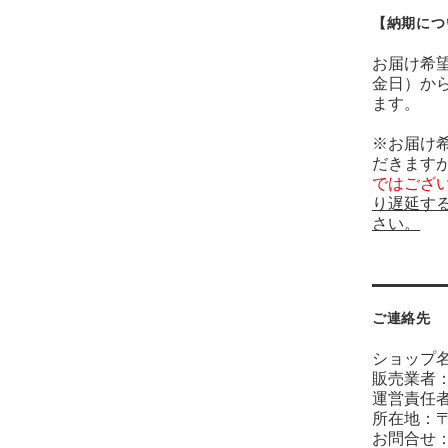
【納期につ
お届け希
金日）か
ます。
※お届け
だきます
ではござ
り遅延す
さい。
ご連絡先
ショップ
販売業者
運営責任
所在地：〒
お問合せ：sho