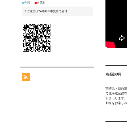
■
■
今日
休業日
※ご注文は24時間年中無休で受付
商品説明
宮崎県・日向
で北海道産昆
引き出します
刺身をお楽し