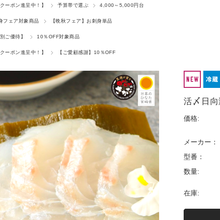
クーポン進呈中！】
予算帯で選ぶ
4,000～5,000円台
身フェア対象商品
【晩秋フェア】お刺身単品
別ご優待】
10％OFF対象商品
クーポン進呈中！】
【ご愛顧感謝】10％OFF
活〆日向
価格:
メーカー：
型番：
数量:
在庫: