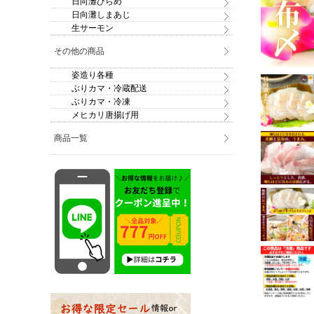
日向灘ひらめ
日向灘しまあじ
生サーモン
その他の商品
姿造り各種
ぶりカマ・冷蔵配送
ぶりカマ・冷凍
メヒカリ唐揚げ用
商品一覧