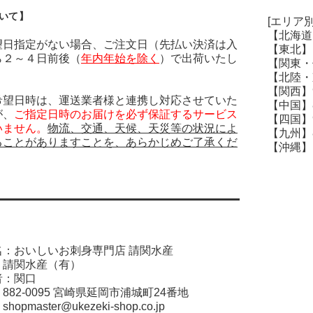
いて】
[エリア別
【北海道
望日指定がない場合、ご注文日（先払い決済は入
【東北】1
ら２～４日前後（
年内年始を除く
）で出荷いたし
【関東・
【北陸・
【関西】
希望日時は、運送業者様と連携し対応させていた
【中国】
が、
ご指定日時のお届けを必ず保証するサービス
【四国】
いません。
物流、交通、天候、天災等の状況によ
【九州】
ることがありますことを、あらかじめご了承くだ
【沖縄】1
名：おいしいお刺身専門店 請関水産
：請関水産（有）
者：関口
882-0095 宮崎県延岡市浦城町24番地
pmaster@ukezeki-shop.co.jp