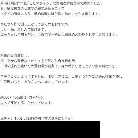
と同時に1匹ずつ活〆したマダイを、北海道産棹前昆布で締めました。
身を、鮮度抜群の状態で昆布で締めることで
がマダイの身肉に入り、噛めば噛むほど深い味わいを引き出します。
入れたポン酢で召し上がって頂くのもおすすめ。
をより一層、楽しんで頂けます。
で袋から出して切るだけ。ご自宅で手軽に昆布締めの刺身をお楽しみ頂けます。
＊
延岡市の日向灘育ち。
海流、北から豊後水道がちょうど混ざり合う日向灘。
は、潮の流れが速いため運動量が豊富で、身の締まりとほどよい脂が特徴です。
レスを与えないようにするため、水揚げ直後に、１尾ずつ丁寧に活締め作業を施し
衛生管理のもと、みなさまへお届けしています。
300～400g前後（3～4人分）
によって変動することがございます。
魚チャンネル】お刺身の切り方の参考にどうぞ↓