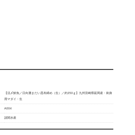
【活〆鮮魚／日向灘まだい昆布締め（生）／約350ｇ】九州宮崎県延岡産・刺身
用マダイ・生
A004
請関水産