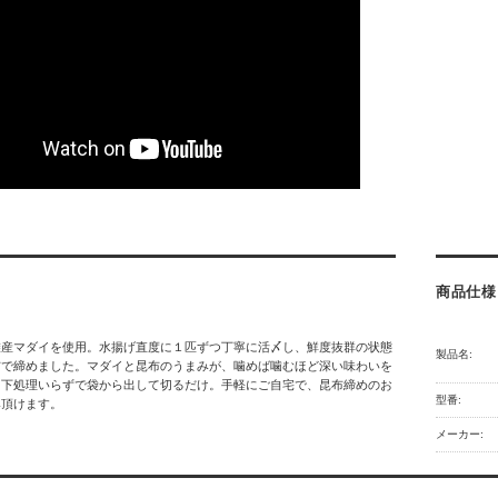
商品仕様
灘産マダイを使用。水揚げ直度に１匹ずつ丁寧に活〆し、鮮度抜群の状態
製品名:
布で締めました。マダイと昆布のうまみが、噛めば噛むほど深い味わいを
。下処理いらずで袋から出して切るだけ。手軽にご自宅で、昆布締めのお
型番:
み頂けます。
メーカー: