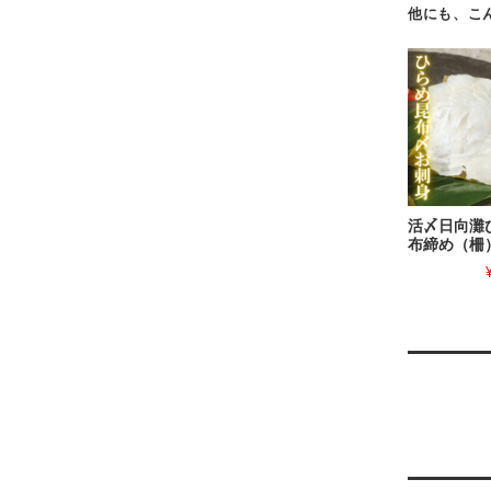
他にも、こ
活〆日向灘
布締め（柵