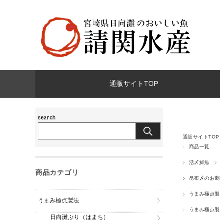
通販サイトTOP
通販サイトTOP
商品一覧
活〆鮮魚
商品カテゴリ
昆布〆のお刺
うまみ極点製
うまみ極点製法
うまみ極点製
日向灘ぶり（はまち）