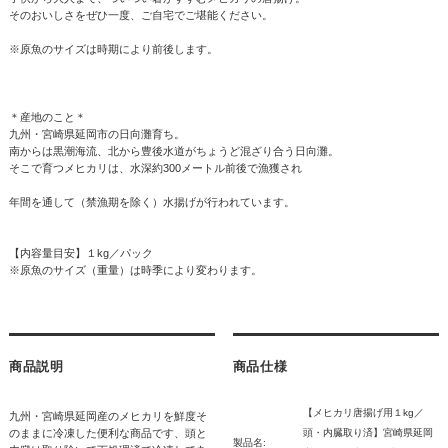
そのおいしさをぜひ一度、ご自宅でご堪能ください。
※原魚のサイズは時期により前後します。
＊産地のこと＊
九州・宮崎県延岡市の日向灘育ち。
南からは黒潮海流、北から豊後水道がちょうど混ざり合う日向灘。
そこで育つメヒカリは、水深約300メートル前後で漁獲され
年間を通して（禁漁期を除く）水揚げが行われています。
【内容量目安】１kg／パック
※原魚のサイズ（重量）は時季により変わります。
商品説明
商品仕様
【メヒカリ唐揚げ用１kg／
九州・宮崎県延岡産のメヒカリを鮮度そ
のままに冷凍した便利な商品です、頭と
頭・内臓取り済】宮崎県延岡
製品名: