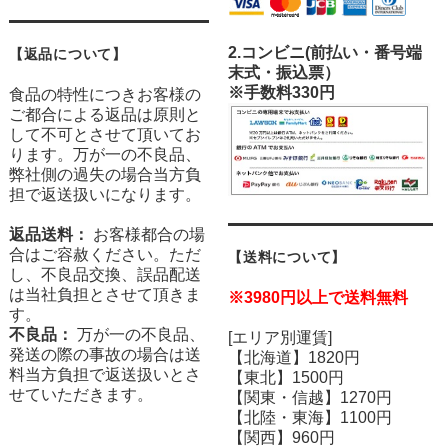
2.
コンビニ(前払い・番号端
【返品について】
末式・振込票）
※手数料330円
食品の特性につきお客様の
ご都合による返品は原則と
して不可とさせて頂いてお
ります。万が一の不良品、
弊社側の過失の場合当方負
担で返送扱いになります。
返品送料：
お客様都合の場
合はご容赦ください。ただ
【送料について】
し、不良品交換、誤品配送
は当社負担とさせて頂きま
※3980円以上で送料無料
す。
不良品：
万が一の不良品、
[エリア別運賃]
発送の際の事故の場合は送
【北海道】1820円
料当方負担で返送扱いとさ
【東北】1500円
せていただきます。
【関東・信越】1270円
【北陸・東海】1100円
【関西】960円