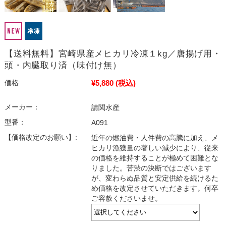
【送料無料】宮崎県産メヒカリ冷凍１kg／唐揚げ用・
頭・内臓取り済（味付け無）
¥5,880
(税込)
価格:
メーカー：
請関水産
型番：
A091
【価格改定のお願い】:
近年の燃油費・人件費の高騰に加え、メ
ヒカリ漁獲量の著しい減少により、従来
の価格を維持することが極めて困難とな
りました。苦渋の決断ではございます
が、変わらぬ品質と安定供給を続けるた
め価格を改定させていただきます。何卒
ご容赦くださいませ。