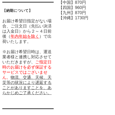
【中国】870円
【四国】960円
【納期について】
【九州】870円
【沖縄】1730円
お届け希望日指定がない場
合、ご注文日（先払い決済
は入金日）から２～４日前
後（
年内年始を除く
）で出
荷いたします。
※お届け希望日時は、運送
業者様と連携し対応させて
いただきますが、
ご指定日
時のお届けを必ず保証する
サービスではございませ
ん。
物流、交通、天候、天
災等の状況により遅延する
ことがありますことを、あ
らかじめご了承ください。