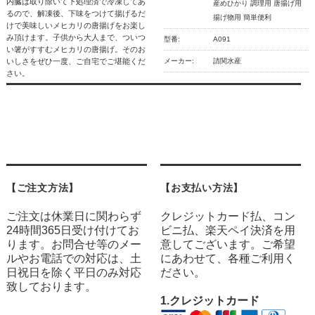
内臓は取り除いて下処理済で冷凍してあ
産めひかり 調理用 唐揚げ用
るので、解凍後、下味をつけて揚げるだ
揚げ物用 簡単便利
けで美味しいメヒカリの唐揚げをお楽し
み頂けます。子供から大人まで、ついつ
型番:
A091
い箸がすすむメヒカリの唐揚げ。そのお
いしさをぜひ一度、ご自宅でご堪能くだ
メーカー:
請関水産
さい。
【ご注文方法】
【お支払い方法】
ご注文は休業日に関わらず
クレジットカード払、コン
24時間365日受け付けてお
ビニ払、楽天ペイ決済を用
ります。お問合せ等のメー
意してございます。ご希望
ルやお電話での対応は、土
にあわせて、各種ご利用く
日祝日を除く平日のみ対応
ださい。
致しております。
1.クレジットカード